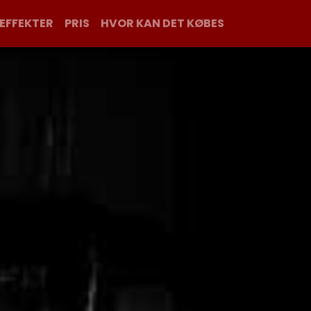
EFFEKTER
PRIS
HVOR KAN DET KØBES