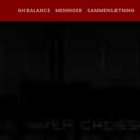
GH BALANCE
MENINGER
SAMMENSÆTNING