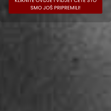
KLIKNITE OVDJE I VIDJET ĆETE ŠTO
SMO JOŠ PRIPREMILI!